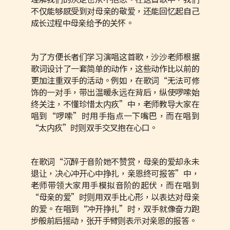
不仅能够感受到对母亲的敬爱，还能回忆起自己
成长过程中母亲给予的关怀。
为了方便长者们学习演唱这首歌，沙沙老师根据
歌词设计了一套简单的动作，这些动作比以前的
更加注重双手的活动。例如，在歌词“无法可修
饰的一对手，带出温暖永远在背后，纵使啰嗦始
终关注，不懂珍惜太内疚”中，老师教导大家在
唱到“啰嗦”时用手指点一下嘴巴，而在唱到
“太内疚”时则双手交叉抱在心口。
在歌词“沉醉于音阶她不赞赏，母亲的爱却永未
退让，决心冲开心中挣扎，亲恩终可报答”中，
老师带领大家用手模拟音阶的起伏，而在唱到
“母亲的爱”时则用双手比心形，以表达对母亲
的爱。在唱到“冲开挣扎”时，双手就像奋力跑
步般前后摇动，张开手臂则表示对亲恩的报答。