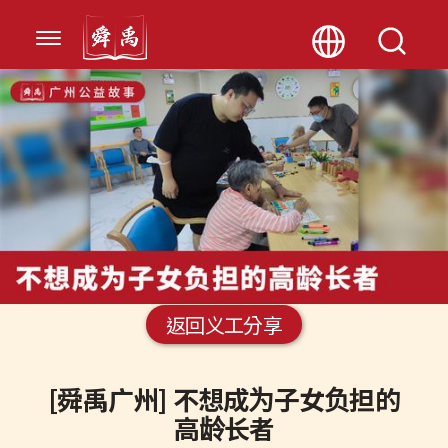
返回义工分享
[舜禹广州] 不想成为子女负担的
高龄长者