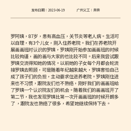
发布日期：
2023-06-19
广州义工：奔奔
罗阿姨，87岁，患有高血压，关节炎等老人病。生活可
以自理，有3个儿女，刚入住养老院。我们在养老院开
展画画班时认识的罗姨，罗姨刚开始参加画画班的时候
比较拘谨，画的画与大家的也比较不同。后来我尝试跟
罗姨交流得知她的情况。以前她的子女每个月都会轮流
接罗姨去照顾，可是随着年纪越来越大，罗姨害怕自己
成了孩子们的负担，主动要求住进养老院。罗姨刚住进
来也不习惯，跟院友们也不熟络，刚好我们的画画班給
了罗姨一个认识院友们的机会。随着我们的画画班开了
第二节，我也发现罗姨比第一次开画画班的时候开朗多
了 ，跟院友也熟络了很多，希望她继续保持下去。