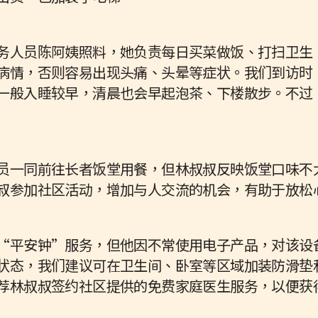
务人员陈阿姨照料，她负责每日买菜做饭、打扫卫生
病情，否则容易出现头痛、头晕等症状。我们到访时
一般入睡较早，清晨也会早起泡茶、下楼散步。不过
员一同前往长者饭堂用餐，但林叔叔反映饭堂口味不
叔参加社区活动，增加与人交流的机会，有助于放松
“平安钟”服务，但他因不常使用电子产品，对该设
状态，我们建议可在卫生间、卧室等区域加装防滑垫
荐林叔叔签约社区提供的免费家庭医生服务，以便获