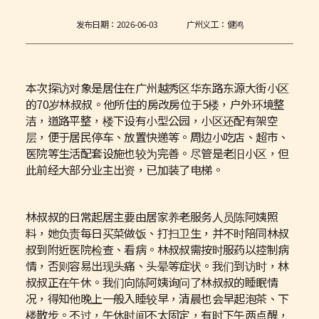
发布日期：
2026-06-03
广州义工：健鸿
本次探访对象是居住在广州越秀区华东路东源大街小区
的70岁林叔叔。他所住的房改房位于5楼，户外环境整
洁，道路平整，楼下设有小型公园，小区还配有架空
层，便于居民停车、放置快递等。周边小吃店、超市、
医院等生活配套设施也较为完善。尽管是老旧小区，但
此前经大部分业主出资，已加装了电梯。
林叔叔的日常起居主要由居家养老服务人员陈阿姨照
料，她负责每日买菜做饭、打扫卫生，并不时陪同林叔
叔到附近医院检查、看病。林叔叔需按时服药以控制病
情，否则容易出现头痛、头晕等症状。我们到访时，林
叔叔正在午休。我们向陈阿姨询问了林叔叔的睡眠情
况，得知他晚上一般入睡较早，清晨也会早起泡茶、下
楼散步。不过，午休时间不太固定，有时下午两点醒，