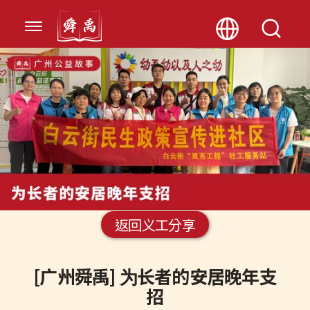
返回义工分享
[广州舜禹] 为长者的安居晚年支
招