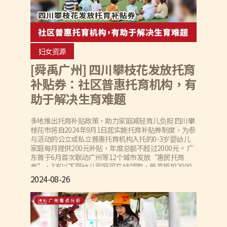
妇女资源
[舜禹广州] 四川攀枝花发放托育
补贴券：社区普惠托育机构，有
助于解决生育难题
多地推出托育补贴政策，助力家庭减轻育儿负担 四川攀
枝花市将自2024年9月1日起实施托育补贴券制度，为参
与活动的公立或私立普惠托育机构入托的0-3岁婴幼儿
家庭每月提供200元补贴，年度总额不超过2000元。 广
东曾于6月首次联动广州等12个城市发放“惠民托育
券”，3岁以下婴幼儿家庭可在线领取，最高抵扣2000
元，预计发放超10万张，有效期60天。全省有12个地级
2024-08-26
以上市的约500家备案托育机构参与。 广州市正在实施
《3岁以下婴幼儿照护服务体系建设三年行动计划》，
推动每个街镇至少设立1个公建民