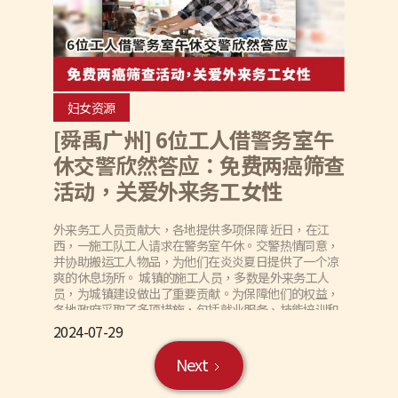
妇女资源
[舜禹广州] 6位工人借警务室午
休交警欣然答应：免费两癌筛查
活动，关爱外来务工女性
外来务工人员贡献大，各地提供多项保障 近日，在江
西，一施工队工人请求在警务室午休。交警热情同意，
并协助搬运工人物品，为他们在炎炎夏日提供了一个凉
爽的休息场所。 城镇的施工人员，多数是外来务工人
员，为城镇建设做出了重要贡献。为保障他们的权益，
各地政府采取了多项措施，包括就业服务、技能培训和
健康保障。特别地，针对外来务工女性，多地开展了免
2024-07-29
费的两癌筛查活动，以提高她们的健康水平。这些措施
不仅提升了外来务工人员的生活质量，也为他们所在的
Next
城镇发展提供了支持。