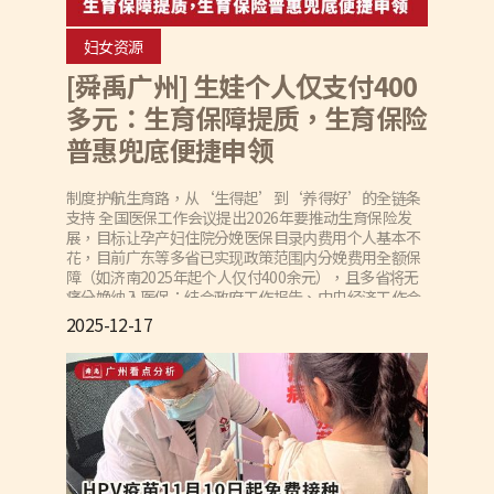
妇女资源
[舜禹广州] 生娃个人仅支付400
多元：生育保障提质，生育保险
普惠兜底便捷申领
制度护航生育路，从‘生得起’到‘养得好’的全链条
支持 全国医保工作会议提出2026年要推动生育保险发
展，目标让孕产妇住院分娩医保目录内费用个人基本不
花，目前广东等多省已实现政策范围内分娩费用全额保
障（如济南2025年起个人仅付400余元），且多省将无
痛分娩纳入医保；结合政府工作报告、中央经济工作会
议部署的育儿补贴、免费学前教、延长产假等配套政
2025-12-17
策，以及教育等领域调整，体现社会以制度化保障共担
生育成本、完善全链条支持体系，虽生娃省钱不多但具
普惠兜底性，是基础保障，需推动政策落地形成“生得
起、养得好