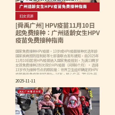
妇女资源
[舜禹广州] HPV疫苗11月10日
起免费接种：广州适龄女生HPV
疫苗免费接种指南
国家免费接种HPV疫苗，13岁成HPV疫苗接种优选年龄
国家疾病预防控制局等七部委联合发布通知，自2025年
11月10日起将HPV疫苗纳入国家免疫规划，为满13周岁
女孩免费接种2剂次双价HPV疫苗（间隔6个月）。 选择
13岁作为接种节点的原因是：世界卫生组织确定的HPV
疫苗最佳免疫年龄段是9～14岁，核心在于“性行为开
始前”接种，才能最大限度发挥疫苗保护效能。此外，
2025-11-11
13岁左右女孩免疫系统应答更敏感，且尚未暴露于HPV
感染风险，此时接种能以最小成本获得最大防护效益，
同时契合我国社会文化接受度，