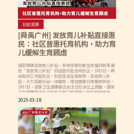
妇女资源
[舜禹广州] 发放育儿补贴直接惠
民：社区普惠托育机构，助力育
儿缓解生育顾虑
国家明确发放育儿补贴，多地探索实施生育福利政策 最
近“发放育儿补贴”的话题引起全网热议。3月5日，两
会政府工作报告说，制定促进生育政策，发放育儿补
贴，大力发展托幼一体服务，增加普惠托育服务供给。
3月7日，国家卫生健康委员会主任在会议上透露，国家
卫生健康委正在会同有关部门起草育儿补贴的操作方
案，届时将有直接的惠民措施和政策安排。 除了育儿补
2025-03-18
贴，政府还将通过提高生育保险保障功能（覆盖灵活就
业人员和农民工）、增加普惠托育服务供给（实现地市
级托育中心全覆盖），以及提高生育家庭个税优惠（将
3岁以下婴幼