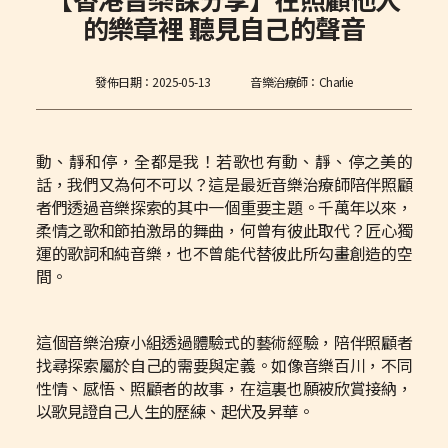
的樂章裡 聽見自己的聲音
發佈日期：
2025-05-13
音樂治療師：Charlie
動、靜和停，全都是我！若歌也有動、靜、停之美的
話，我們又為何不可以？這是最近音樂治療師陪伴照顧
者們透過音樂探索的其中一個重要主題。千萬年以來，
柔情之歌和節拍激昂的舞曲，何曾有彼此取代？匠心獨
運的歌詞和純音樂，也不曾能代替彼此所勾畫創造的空
間。
這個音樂治療小組透過體驗式的藝術經驗，陪伴照顧者
找尋探索屬於自己的需要與定義。如像音樂百川，不同
性情、感悟、照顧者的故事，在這裏也願被欣賞接納，
以歌見證自己人生的歷練、起伏及昇華。