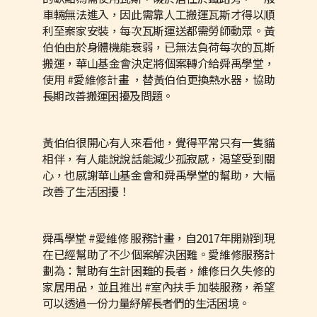
車輛無法進入，因此需靠人工搬運瓦斯才得以順
利至案家安裝，每次瓦斯運送都需勞師動眾。黃
伯伯由於身體機能衰弱，已無法負荷每次的瓦斯
搬運，華山基金會決定將個案轉介給舜禹學堂，
使用 #愛維修計畫 ，替黃伯伯更換熱水器，協助
長期改善搬運困擾及問題。
黃伯伯很開心有人來看他，覺得平常只有一隻貓
相伴，有人能說說話能減少孤寂感，渴望受到關
心，也感謝華山基金會和舜禹學堂的幫助，大幅
改善了生活困擾！
舜禹學堂 #愛維修 服務計畫，自2017年開辦到現
在已經幫助了不少個案解決困難。愛維修服務計
劃為：幫助有生計困難的長者，維修日久失修的
家居用品，並且推出 #室內扶手 加裝服務，希望
可以透過一份力量紓解長者們的生活困境。