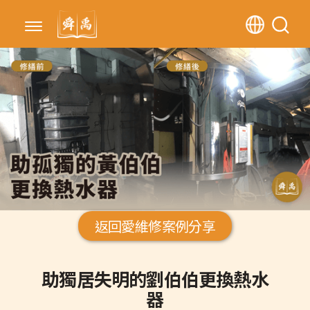
返回愛維修案例分享
助獨居失明的劉伯伯更換熱水
器