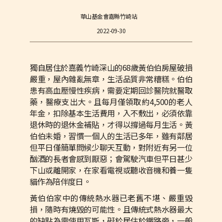
華山基金會嘉縣竹崎站
2022-09-30
獨自居住於嘉義竹崎深山的68歲黃伯伯房屋破損
嚴重，屋內雜亂無章，生活品質非常糟糕。伯伯
患有高血壓慢性疾病，需要定期回診醫院就醫取
藥，醫療支出大。且每月僅領取約4,500的老人
年金，扣除基本生活費用，入不敷出，必須依靠
退休時的退休金補貼，才得以撐過每月生活。黃
伯伯未婚，習慣一個人的生活已多年，雖有鄰居
但平日僅簡單問候少聊天互動，對附近有另一位
酗酒的長者會感到厭惡；會駕駛汽車但平日甚少
下山或離開家，在家看電視或聽收音機和養一隻
貓作為陪伴度日。
黃伯伯家中的傳統熱水器已老舊不堪、嚴重毀
損，隨時有燒毀的可能性。且傳統式熱水器最大
的缺點為需使用瓦斯，礙於居住於鐵路旁，一般