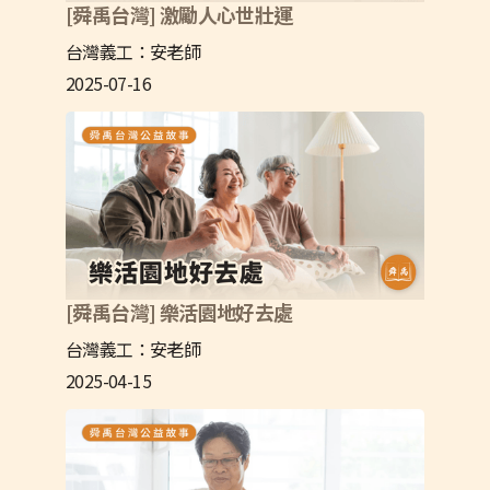
[舜禹台灣] 激勵人心世壯運
台灣義工：安老師
2025-07-16
[舜禹台灣] 樂活園地好去處
台灣義工：安老師
2025-04-15