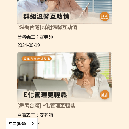
[舜禹台灣] 群組溫馨互助情
台灣義工：安老師
2024-06-19
[舜禹台灣] E化管理更輕鬆
台灣義工：安老師
2024-06-03
中文 (繁體)