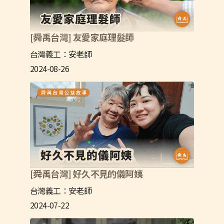
[舜禹台灣] 友愛家庭理髮師
台灣義工：安老師
2024-08-26
[舜禹台灣] 好久不見的儀阿姨
台灣義工：安老師
2024-07-22