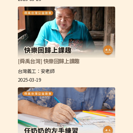
[舜禹台灣] 快樂回歸上課趣
台灣義工：安老師
2025-03-19