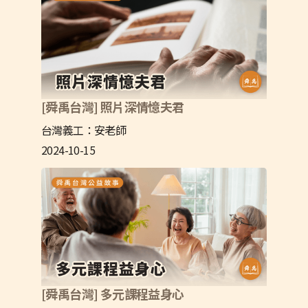
[舜禹台灣] 照片深情憶夫君
台灣義工：安老師
2024-10-15
[舜禹台灣] 多元課程益身心