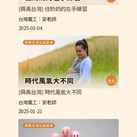
[舜禹台灣] 任奶奶的左手練習
台灣義工：安老師
2025-03-04
[舜禹台灣] 時代風氣大不同
台灣義工：安老師
2025-01-21