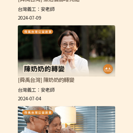
台灣義工：安老師
2024-07-09
[舜禹台灣] 陳奶奶的轉變
台灣義工：安老師
2024-07-04