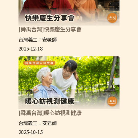
[舜禹台灣]快樂慶生分享會
台灣義工：安老師
2025-12-18
[舜禹台灣]暖心訪視測健康
台灣義工：安老師
2025-10-15