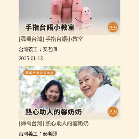
[舜禹台灣] 手指台語小教室
台灣義工：安老師
2025-01-13
[舜禹台灣] 熱心助人的馨奶奶
台灣義工：安老師