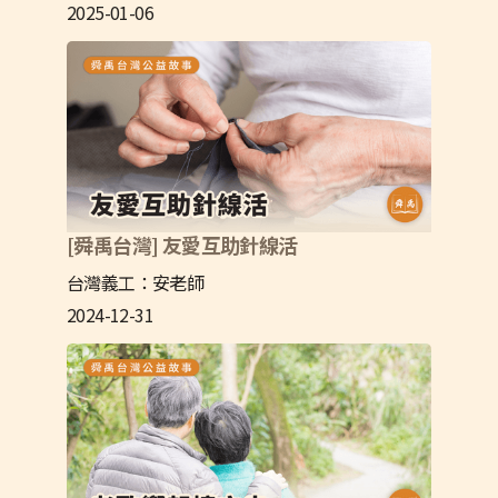
2025-01-06
[舜禹台灣] 友愛互助針線活
台灣義工：安老師
2024-12-31