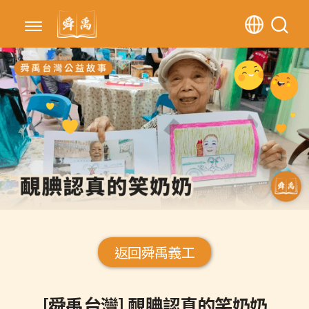
返回舜禹義工
[舜禹台灣] 靦腆認真的笑奶奶