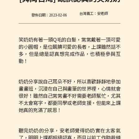
台灣義工：安老師
發佈日期：
2023-02-06
笑奶奶有著一頭Q毛的白髮，常常戴著一頂可愛
的小圓帽，是位靦腆可愛的長者，上課雖然話不
多，但是總是認真想完成作品，也積極參與互
動！
奶奶分享說自己耳朵不好，所以喜歡靜靜地參加
畫畫班，沉浸在自己與畫筆的世界裡，心情就會
很好！雖然自己常常畫不好需要老師幫忙，尤其
不太會寫字，都要同學或老師支援，但能來上課
她真的充滿了感恩！
聽完奶奶的分享，安老師覺得奶奶實在太客氣
了，明明上課都超級認真，而且以前工作時裁縫