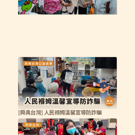
[舜禹台灣] 人民褓姆溫馨宣導防詐騙