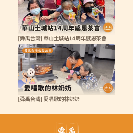
[舜禹台灣] 華山土城站14周年感恩茶會
[舜禹台灣] 愛唱歌的林奶奶