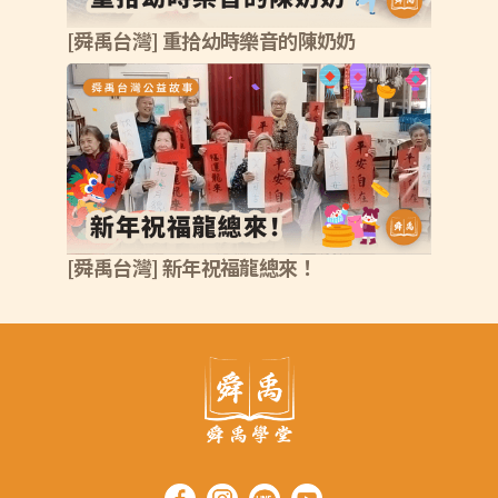
[舜禹台灣] 重拾幼時樂音的陳奶奶
[舜禹台灣] 新年祝福龍總來！