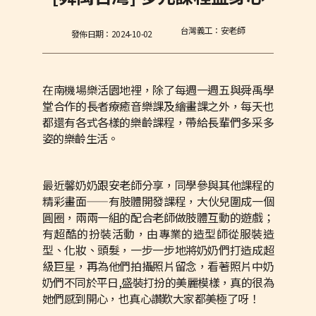
台灣義工：安老師
發佈日期：
2024-10-02
在南機場樂活園地裡，除了每週一週五與舜禹學
堂合作的長者療癒音樂課及繪畫課之外，每天也
都還有各式各樣的樂齡課程，帶給長輩們多采多
姿的樂齡生活。
最近馨奶奶跟安老師分享，同學參與其他課程的
精彩畫面——有肢體開發課程，大伙兒圍成一個
圓圈，兩兩一組的配合老師做肢體互動的遊戲；
有超酷的扮裝活動，由專業的造型師從服裝造
型、化妝、頭髮，一步一步地將奶奶們打造成超
級巨星，再為他們拍攝照片留念，看著照片中奶
奶們不同於平日,盛裝打扮的美麗模樣，真的很為
她們感到開心，也真心讚歎大家都美極了呀！