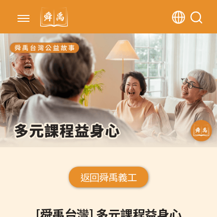
返回舜禹義工
[舜禹台灣] 多元課程益身心