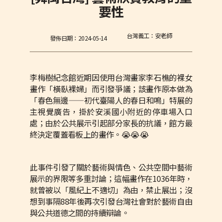
要性
台灣義工：安老師
發佈日期：
2024-05-14
李梅樹紀念館近期因使用台灣畫家李石樵的裸女
畫作「橫臥裸婦」而引發爭議；該畫作原本做為
「春色無邊——初代臺陽人的春日和鳴」特展的
主視覺廣告，掛於安溪國小附近的停車場入口
處；由於公共展示引起部分家長的抗議，館方最
終決定覆蓋看板上的畫作。😭😭😭
此事件引發了關於藝術與情色、公共空間中藝術
展示的界限等多重討論；這幅畫作在1036年時，
就曾被以「風紀上不適切」為由，禁止展出；沒
想到事隔88年後再次引發台灣社會對於藝術自由
與公共道德之間的持續辯論。