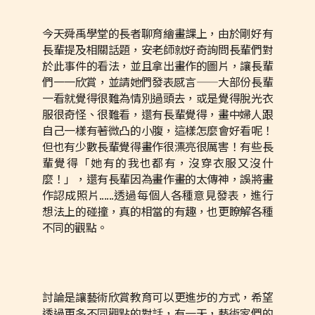
今天舜禹學堂的長者聊育繪畫課上，由於剛好有
長輩提及相關話題，安老師就好奇詢問長輩們對
於此事件的看法，並且拿出畫作的圖片，讓長輩
們一一欣賞，並請她們發表感言——大部份長輩
一看就覺得很難為情別過頭去，或是覺得脫光衣
服很奇怪、很難看，還有長輩覺得，畫中婦人跟
自己一樣有著微凸的小腹，這樣怎麼會好看呢！
但也有少數長輩覺得畫作很漂亮很厲害！有些長
輩覺得「她有的我也都有，沒穿衣服又沒什
麼！」，還有長輩因為畫作畫的太傳神，誤將畫
作認成照片......透過每個人各種意見發表，進行
想法上的碰撞，真的相當的有趣，也更瞭解各種
不同的觀點。
討論是讓藝術欣賞教育可以更進步的方式，希望
透過更多不同觀點的對話，有一天，藝術家們的