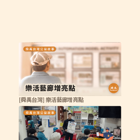
[舜禹台灣] 樂活藝廊增亮點