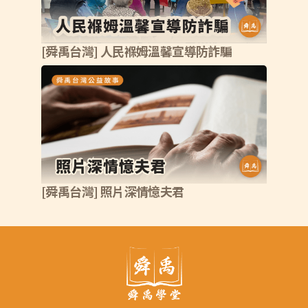
[舜禹台灣] 人民褓姆溫馨宣導防詐騙
[舜禹台灣] 照片深情憶夫君