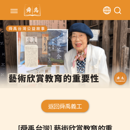
返回舜禹義工
[舜禹台灣] 藝術欣賞教育的重