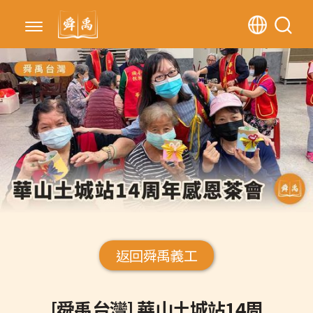
返回舜禹義工
[舜禹台灣] 華山土城站14周