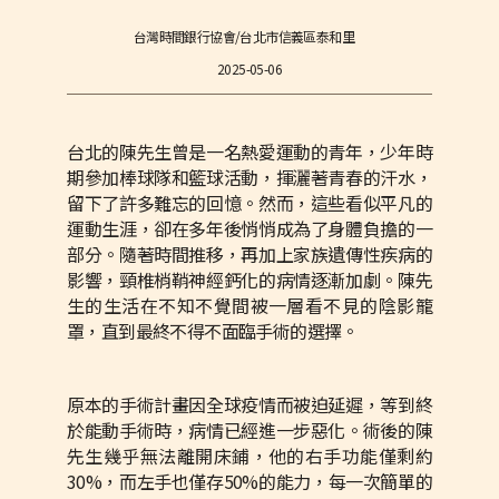
台灣時間銀行協會/台北市信義區泰和里
2025-05-06
台北的陳先生曾是一名熱愛運動的青年，少年時
期參加棒球隊和籃球活動，揮灑著青春的汗水，
留下了許多難忘的回憶。然而，這些看似平凡的
運動生涯，卻在多年後悄悄成為了身體負擔的一
部分。隨著時間推移，再加上家族遺傳性疾病的
影響，頸椎梢鞘神經鈣化的病情逐漸加劇。陳先
生的生活在不知不覺間被一層看不見的陰影籠
罩，直到最終不得不面臨手術的選擇。
原本的手術計畫因全球疫情而被迫延遲，等到終
於能動手術時，病情已經進一步惡化。術後的陳
先生幾乎無法離開床鋪，他的右手功能僅剩約
30%，而左手也僅存50%的能力，每一次簡單的