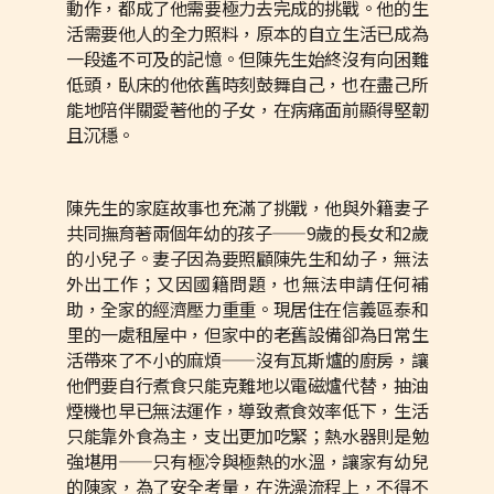
動作，都成了他需要極力去完成的挑戰。他的生
活需要他人的全力照料，原本的自立生活已成為
一段遙不可及的記憶。但陳先生始終沒有向困難
低頭，臥床的他依舊時刻鼓舞自己，也在盡己所
能地陪伴關愛著他的子女，在病痛面前顯得堅韌
且沉穩。
陳先生的家庭故事也充滿了挑戰，他與外籍妻子
共同撫育著兩個年幼的孩子——9歲的長女和2歲
的小兒子。妻子因為要照顧陳先生和幼子，無法
外出工作；又因國籍問題，也無法申請任何補
助，全家的經濟壓力重重。現居住在信義區泰和
里的一處租屋中，但家中的老舊設備卻為日常生
活帶來了不小的麻煩——沒有瓦斯爐的廚房，讓
他們要自行煮食只能克難地以電磁爐代替，抽油
煙機也早已無法運作，導致煮食效率低下，生活
只能靠外食為主，支出更加吃緊；熱水器則是勉
強堪用——只有極冷與極熱的水溫，讓家有幼兒
的陳家，為了安全考量，在洗澡流程上，不得不