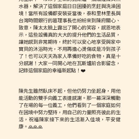
水器，解決了這個家庭日日困擾的烹飪與洗澡困
境！當所有設備都安裝妥當後，泰和里林里長與
台灣時間銀行的葛理事長也紛紛來到陳府關心、
致意，陳太太臉上露出了開心的笑容，感恩地表
示，這些設備真的大大的提升他們的生活品質，
讓她感到非常期待，終於可以安心地享受與家中
寶貝的沐浴時光，不用再擔心燙傷或是冷到孩子
了！也可以天天為家人準備好吃的食物，真是十
分感謝！大家一同開心地在瓦斯爐前合影留念，
記錄這個家庭的幸福新起點！❤️
陳先生雖然臥床不起，但他仍努力坐起身，用他
能活動的雙手向義工表達感謝。那一幕深深觸動
了在場的每一位義工，他們看到了一個家庭如何
在困境中努力堅持，用自己的力量照亮彼此的生
活，祝福陳家接下來的生活漸入佳境，平安健
康。🙏🙏🙏