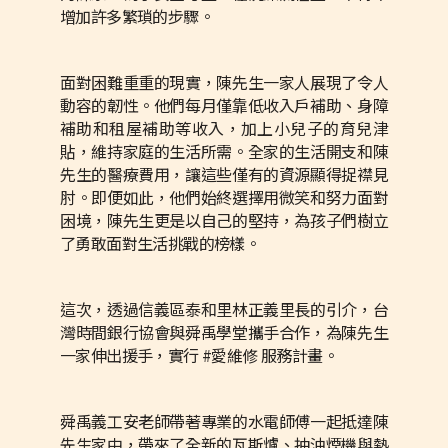
增加許多繁瑣的步驟。
面對困難重重的現實，陳先生一家人展現了令人
動容的韌性。他們每月僅靠低收入戶補助、身障
補助和租屋補助等收入，加上小兒子的育兒津
貼，維持家庭的生活所需。全家的生活開支和陳
先生的醫療費用，讓這些僅有的資源顯得捉襟見
肘。即便如此，他們始終選擇用微笑和努力面對
困境，陳先生更是以自己的堅持，為孩子們樹立
了勇敢面對生活挑戰的榜樣。
這次，透過信義區泰和里林正義里長的引介，台
灣時間銀行協會與舜禹學堂攜手合作，為陳先生
一家伸出援手，實行 #愛維修 服務計畫。
舜禹義工安老師帶著專業的水電師傅一起抵達陳
先生家中，帶來了全新的瓦斯爐、抽油煙機與熱