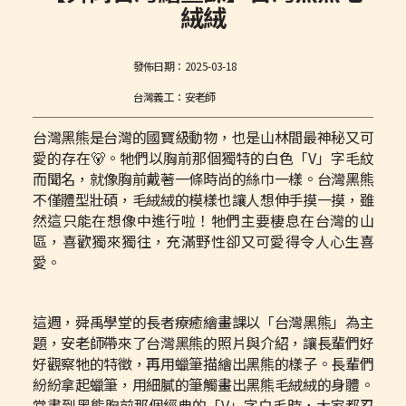
絨絨
發佈日期：
2025-03-18
台灣義工：安老師
台灣黑熊是台灣的國寶級動物，也是山林間最神秘又可
愛的存在🐻。牠們以胸前那個獨特的白色「V」字毛紋
而聞名，就像胸前戴著一條時尚的絲巾一樣。台灣黑熊
不僅體型壯碩，毛絨絨的模樣也讓人想伸手摸一摸，雖
然這只能在想像中進行啦！牠們主要棲息在台灣的山
區，喜歡獨來獨往，充滿野性卻又可愛得令人心生喜
愛。
這週，舜禹學堂的長者療癒繪畫課以「台灣黑熊」為主
題，安老師帶來了台灣黑熊的照片與介紹，讓長輩們好
好觀察牠的特徵，再用蠟筆描繪出黑熊的樣子。長輩們
紛紛拿起蠟筆，用細膩的筆觸畫出黑熊毛絨絨的身體。
當畫到黑熊胸前那個經典的「V」字白毛時，大家都忍