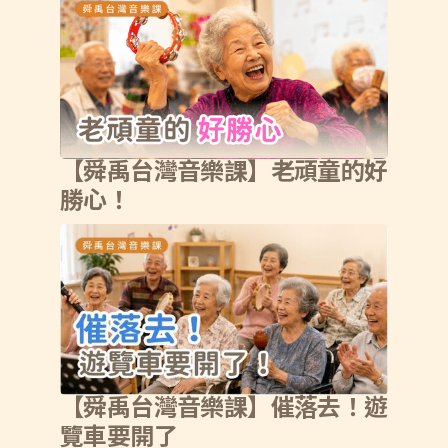
【舜禹台灣音樂課】老頑童的好
勝心！
【舜禹台灣音樂課】催落去！遊
覽車要開了