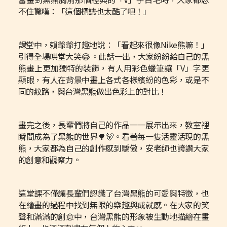
不住驚嘆：「這個標誌也太酷了吧！」
課堂中，賴爺爺打趣地說：「看起來很像Nike熊嘛！」
引得全場哄堂大笑😂。此話一出，大家紛紛給自己的黑
熊畫上更加獨特的裝飾，有人用彩色蠟筆讓「V」字更
顯眼，有人在背景中畫上各式各樣繽紛的色彩，或是不
同的紋路，與台灣黑熊做出色彩上的對比！
畫完之後，長輩們將自己的作品一一展示出來，教室裡
瞬間成為了黑熊的世界🌳🐻。看著每一隻活靈活現的黑
熊，大家都為自己的創作感到驕傲，安老師也誇讚大家
的創意和觀察力。
這堂課不僅讓長輩們認識了台灣黑熊的可愛與特徵，也
在繪畫的過程中找到無限的樂趣與成就感。在大家的笑
聲和滿滿的創意中，台灣黑熊的形象被生動地描繪在畫