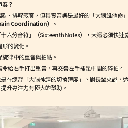
節奏？
唱歌、排解寂寞，但其實音樂是最好的「大腦維他命
in Coordination）
。
分音符」（Sixteenth Notes），大腦必須快
圖形的變化。
捉旋律中的重音與拍點。
指令給右手打出重音，再交替左手補足中間的碎拍。
也是在練習「大腦神經的切換速度」。對長輩來說，
、提升專注力有極大的幫助。