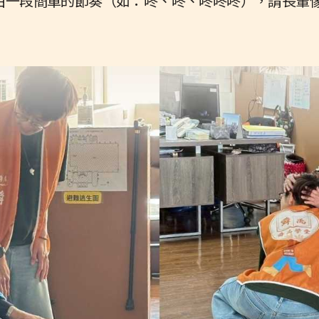
拍一段簡單的節奏（如：咚、咚、咚咚咚），請長輩