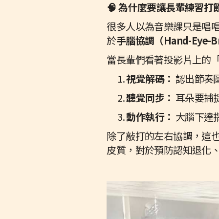
🧠 為什麼要讓長輩練習打
很多人以為音樂課只是唱
於
手腦協調（Hand-Eye-Bra
當長輩們看著投影片上的「十六
視覺解碼：
認出節奏
聽覺同步：
耳朵要捕
動作執行：
大腦下達
除了敲打的左右協調，這
皮質，對於預防認知退化