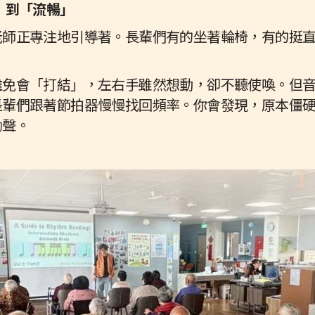
」到「流暢」
老師正專注地引導著。長輩們有的坐著輪椅，有的挺
難免會「打結」，左右手雖然想動，卻不聽使喚。但
長輩們跟著節拍器慢慢找回頻率。你會發現，原本僵
勵聲。