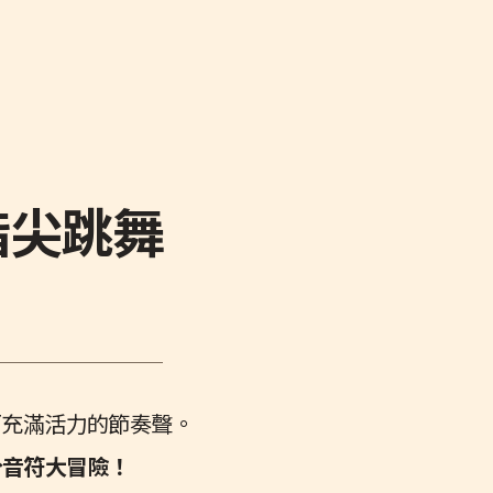
指尖跳舞
而充滿活力的節奏聲。
分音符大冒險！