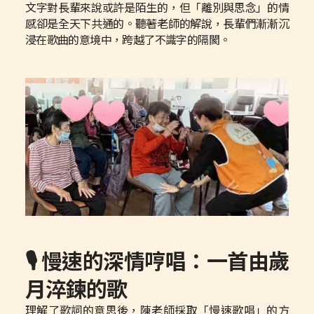
文字對長輩來說或許是陌生的，但「離別與思念」的情
感卻是全天下共通的。聽著老師的解說，長輩們漸漸沉
浸在歌曲的意境中，跨越了不識字的隔閡。
🎙️ 慢速的深情哼唱：一首由歲
月淬鍊的歌
理解了歌詞的意思後，陳老師採取「慢速歌唱」的方