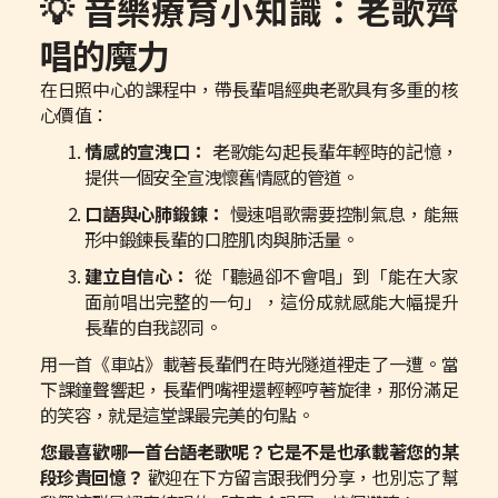
💡 音樂療育小知識：老歌齊
唱的魔力
在日照中心的課程中，帶長輩唱經典老歌具有多重的核
心價值：
情感的宣洩口：
老歌能勾起長輩年輕時的記憶，
提供一個安全宣洩懷舊情感的管道。
口語與心肺鍛鍊：
慢速唱歌需要控制氣息，能無
形中鍛鍊長輩的口腔肌肉與肺活量。
建立自信心：
從「聽過卻不會唱」到「能在大家
面前唱出完整的一句」，這份成就感能大幅提升
長輩的自我認同。
用一首《車站》載著長輩們在時光隧道裡走了一遭。當
下課鐘聲響起，長輩們嘴裡還輕輕哼著旋律，那份滿足
的笑容，就是這堂課最完美的句點。
您最喜歡哪一首台語老歌呢？它是不是也承載著您的某
段珍貴回憶？
歡迎在下方留言跟我們分享，也別忘了幫