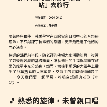
站』去旅行
發佈日期：
2026-06-10
台灣義工：陳老師
隨著時序推移，舜禹學堂在西螺安家日照中心的音樂療
癒課，不只鍛鍊了長輩們的身體，更漸漸走進了他們的
內心深處。
這週的課程前半段，陳老師先帶領大家活動筋骨，複習
了前幾週苦練的基礎節奏，讓長輩們的手指與關節在歡
樂的敲擊中充分熱身。然而，當後半堂課的大螢幕上播
出了那幕熟悉的火車剪影，空氣中的氛圍悄悄轉變了
——今天我們要一起學習、哼唱台語經典老歌《車
站》。
🎵 熟悉的旋律，未曾親口唱