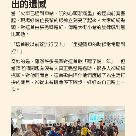
出的遺憾
當「火車已經到車站，阮的心頭漸漸重」的經典前奏響
起，現場好幾位長輩的眼神立刻亮了起來。大家紛紛點
頭，對這首由張秀卿唱紅、傳唱大街小巷的旋律感到無
比耳熟。
「這首歌以前蓋流行哎！」 「坐遊覽車的時候常常聽到
捏！」
奇妙的是，雖然許多長輩對這首歌「聽了幾十年」，但
當陳老師問起有沒有人真正完整唱過時，很多人卻紛紛
搖頭。對他們而言，這首歌曲陪伴他們度過了為生活打
拚的歲月，卻從未有機會停下腳步，好好為自己唱上一
次。