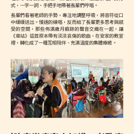
式，一字一詞、手把手地帶著長輩們哼唱。
長輩們看著老師的手勢，專注地調整呼吸，將音符從口
中緩緩送出。慢速的練唱，反而給了長輩更多思考與感
受的空間，那些佈滿歲月痕跡的聲音交織在一起，讓
《車站》這首原本帶有淡淡哀傷的歌曲，在安家的教室
裡，轉化成了一種互相陪伴、充滿溫度的集體療癒。