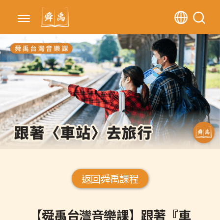
返回舜禹課程
【舜禹台灣音樂課】跟著『車