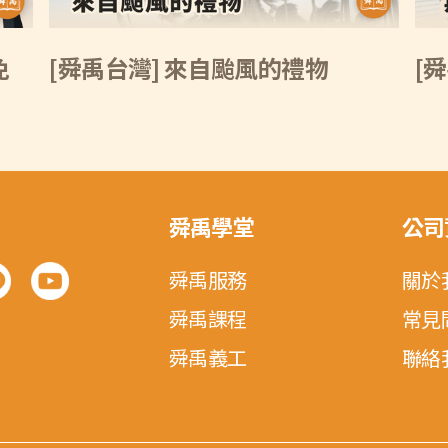
免
[舜禹台灣] 來自颱風的禮物
[
舜禹學堂
公司
舜禹服務
關於
舜禹課程
常見
舜禹義工
聯絡