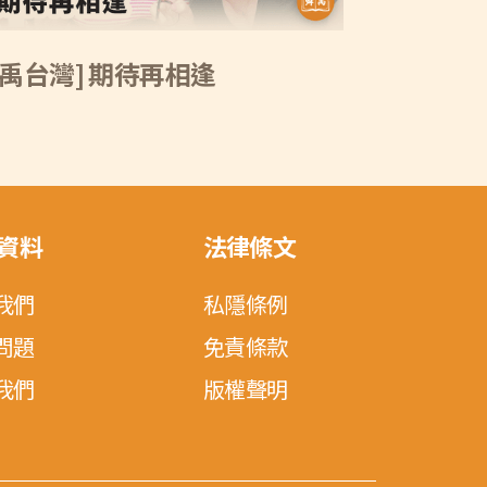
舜禹台灣] 期待再相逢
資料
法律條文
我們
私隱條例
問題
免責條款
我們
版權聲明