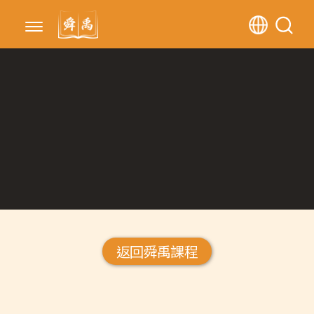
返回舜禹課程