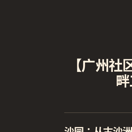
【广州社
畔
沙园：从古沙