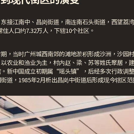
，东接江南中、昌岗街道，南连南石头街道，西望荔
常住人口约7.32万人，下辖10个社区。
时期，当时广州城西南郊的滩地淤积形成沙洲，沙园
，以农业和渔业为主，村内赵、梁、苏等姓氏聚居，
。新中国成立初期属“瑶头镇”，后经多次行政调整，
街道，1985年2月析出昌岗中街道后形成现今辖区