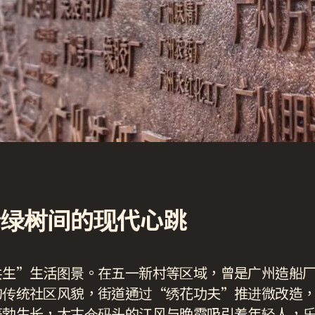
墙绿树间的现代心跳
共生”生活图景。在五一新村等区域，曾是广州造船
的传统社区风貌，街道通过“绣花功夫”推进微改造
蓬勃生长，太古仓码头的江风与晚霞吸引着年轻人，