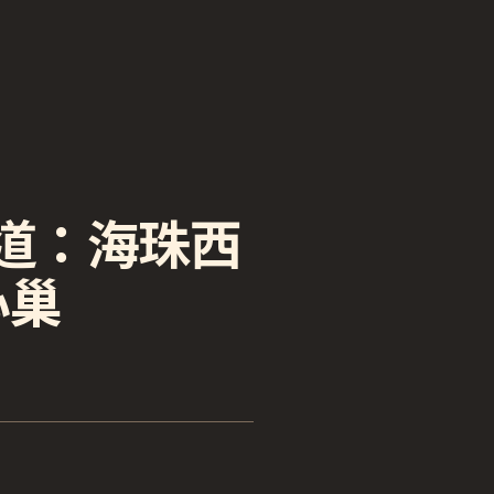
道：海珠西
心巢