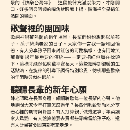
景的《快樂台灣年》。這段旋律充滿感染力，才剛開
口，好多阿公阿嬤的嘴角就跟著上揚，腦海裡全是過年
熱鬧的畫面。
歌聲裡的團圓味
歌詞裡唱著熱鬧的過年場景，長輩們紛紛想起以前孩
子、孫子擠滿老家的日子。大家你一言我一語地回憶
著，有人分享孫子回來討紅包的可愛模樣，也有阿嬤笑
著提到過年最重要的傳統——一定要把紅包壓在枕頭
下，這樣才能保佑晚輩平安長大。這些細碎卻溫暖的生
活點滴，在旋律的引導下顯得特別珍貴，彷彿那些歡樂
的年節時分就在眼前。
聽聽長輩的新年心願
陳老師蹲在長輩身邊，細細聆聽每一位長輩的心聲。他
地詢問大家今年打算怎麼過年？長輩們興致勃勃地分享
著心裡的期待與計畫：有人打算親手做幾道拿手年菜讓
家人驚艷，有人盤算著要去買哪些零嘴留給孫子吃，還
有人計畫著要回東部老家走走。