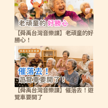
【舜禹台灣音樂課】老頑童的好
勝心！
【舜禹台灣音樂課】催落去！遊
覽車要開了