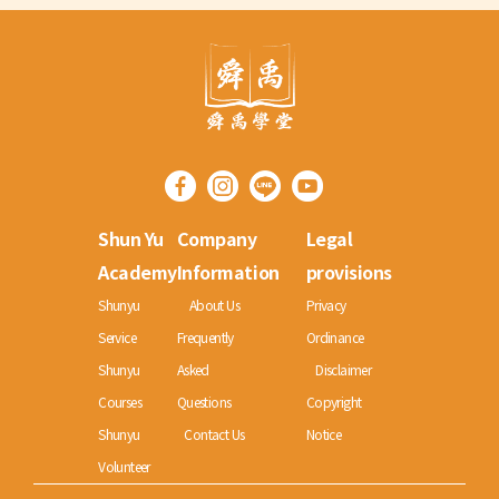
Shun Yu
Company
Legal
Academy
Information
provisions
Shunyu
About Us
Privacy
Service
Frequently
Ordinance
Shunyu
Asked
Disclaimer
Courses
Questions
Copyright
Shunyu
Contact Us
Notice
Volunteer