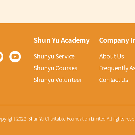
Shun Yu Academy
Company I
Shunyu Service
About Us
Shunyu Courses
Frequently A
Shunyu Volunteer
Contact Us
pyright 2022 Shun Yu Charitable Foundation Limited All rights rese