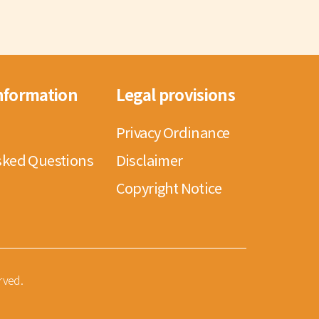
nformation
Legal provisions
Privacy Ordinance
sked Questions
Disclaimer
Copyright Notice
rved.