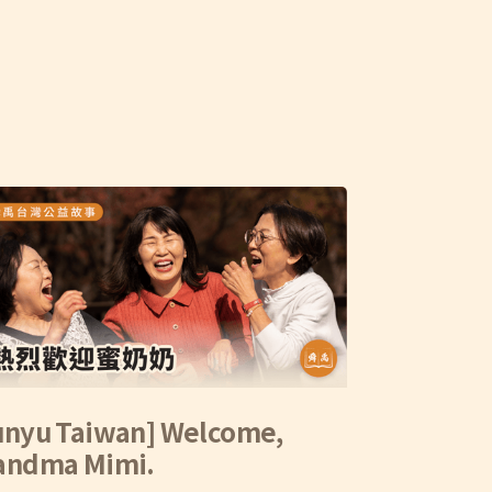
unyu Taiwan] Welcome,
andma Mimi.