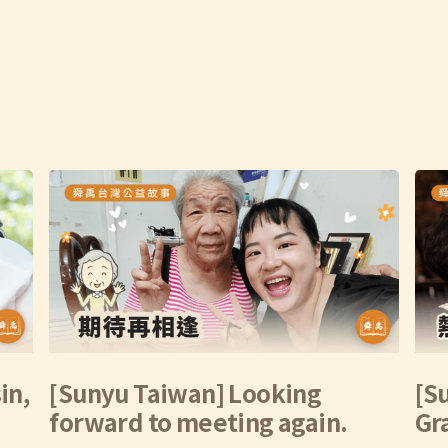
in,
[Sunyu Taiwan] Looking
[S
forward to meeting again.
Gr