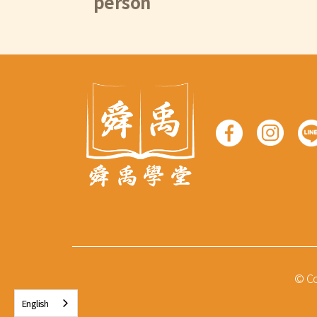
person
© Co
English