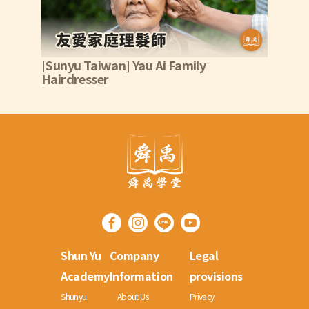
[Sunyu Taiwan] Yau Ai Family
Hairdresser
Shun Yu
Company
Legal
Academy
Information
provisions
Shunyu
About Us
Privacy