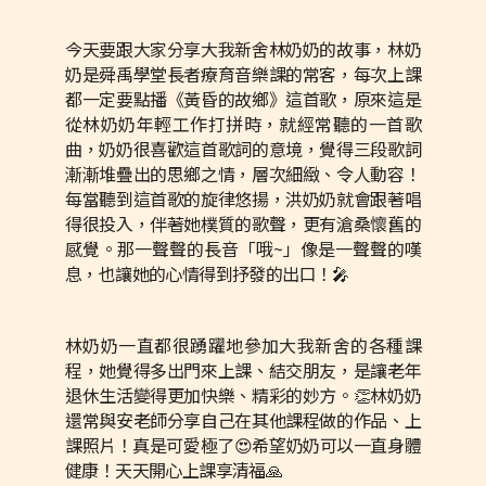
今天要跟大家分享大我新舍林奶奶的故事，林奶
奶是舜禹學堂長者療育音樂課的常客，每次上課
都一定要點播《黃昏的故鄉》這首歌，原來這是
從林奶奶年輕工作打拼時，就經常聽的一首歌
曲，奶奶很喜歡這首歌詞的意境，覺得三段歌詞
漸漸堆疊出的思鄉之情，層次細緻、令人動容！
每當聽到這首歌的旋律悠揚，洪奶奶就會跟著唱
得很投入，伴著她樸質的歌聲，更有滄桑懷舊的
感覺。那一聲聲的長音「哦~」像是一聲聲的嘆
息，也讓她的心情得到抒發的出口！🎤
林奶奶一直都很踴躍地參加大我新舍的各種課
程，她覺得多出門來上課、結交朋友，是讓老年
退休生活變得更加快樂、精彩的妙方。👏林奶奶
還常與安老師分享自己在其他課程做的作品、上
課照片！真是可愛極了😍希望奶奶可以一直身體
健康！天天開心上課享清福🙏