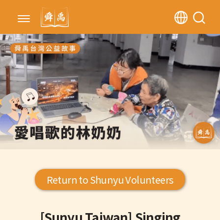
Return to Shunyu Volunteers
[Sunyu Taiwan] Singing