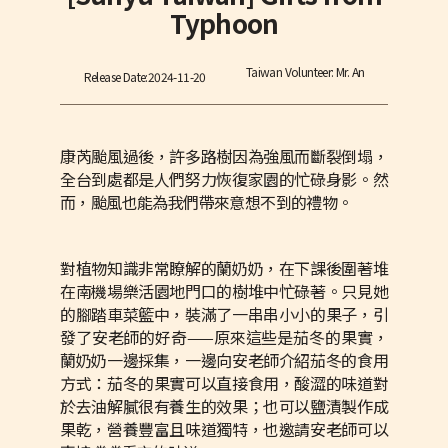
Typhoon
Taiwan Volunteer: Mr. An
Release Date:
2024-11-20
康芮颱風過後，許多路樹因為強風而斷裂倒塌，
全台到處都是人們努力恢復家園的忙碌身影。然
而，颱風也能為我們帶來意想不到的禮物。
對植物知識非常瞭解的蘭奶奶，在下課後圍著堆
在南機場樂活園地門口的樹堆中忙碌著。只見她
的腳踏車菜籃中，裝滿了一串串小小的果子，引
發了安老師的好奇——原來這些是茄冬的果實，
蘭奶奶一邊採集，一邊向安老師介紹茄冬的食用
方式：茄冬的果實可以直接食用，酸澀的味道對
於去油解膩很有養生的效果；也可以鹽漬製作成
果乾，營養豐富且味道獨特，也邀請安老師可以