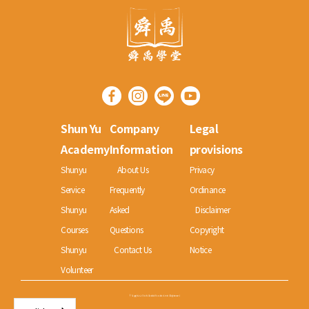
Shun Yu
Company
Legal
Academy
Information
provisions
Shunyu
About Us
Privacy
Service
Frequently
Ordinance
Shunyu
Asked
Disclaimer
Courses
Questions
Copyright
Shunyu
Contact Us
Notice
Volunteer
© Copyright 2022 Shun Yu Charitable Foundation Limited All rights reserved.