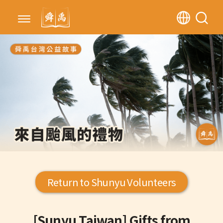
Return to Shunyu Volunteers
[Sunyu Taiwan] Gifts from