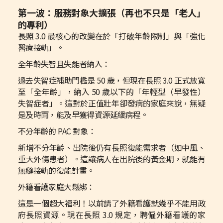
第一波：服務對象大擴張（再也不只是「老人」
的專利）
長照 3.0 最核心的改變在於「打破年齡限制」與「強化
醫療接軌」。
全年齡失智且失能者納入：
過去失智症補助門檻是 50 歲，但現在長照 3.0 正式放寬
至「全年齡」，納入 50 歲以下的「年輕型（早發性）
失智症者」。這對於正值壯年卻發病的家庭來說，無疑
是及時雨，能及早獲得資源延緩病程。
不分年齡的 PAC 對象：
新增不分年齡、出院後仍有長照復能需求者（如中風、
重大外傷患者）。這讓病人在出院後的黃金期，就能有
無縫接軌的復能計畫。
外籍看護家庭大鬆綁：
這是一個超大福利！以前請了外籍看護就幾乎不能用政
府長照資源。現在長照 3.0 規定，聘僱外籍看護的家