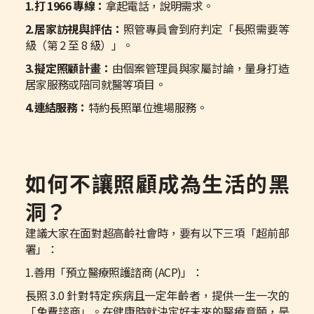
1.打 1966 專線：
拿起電話，說明需求。
2.居家訪視與評估：
照管專員會到府判定「長照需要等
級（第 2 至 8 級）」。
3.擬定照顧計畫：
由個案管理員與家屬討論，量身打造
居家服務或陪同就醫等項目。
4.連結服務：
特約長照單位進場服務。
如何不讓照顧成為生活的黑
洞？
建議大家在面對超高齡社會時，要有以下三項「超前部
署」：
1.善用「預立醫療照護諮商 (ACP)」：
長照 3.0 針對特定疾病且一定年齡者，提供一生一次的
「免費諮商」。在健康時就決定好未來的醫療意願，是