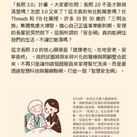
「長照 3.0」計畫 。大家都在問：長照 2.0 不是才剛搞
清楚嗎？怎麼 3.0 又來了？這次真的有比較厲害嗎？在
Threads 和 FB 社團裡，許多 30 到 50 歲的「三明治
族」集體焦慮大爆發，擔心自己正值事業衝刺期，家裡
的長輩若突然倒下，這張所謂的「安全網」真的能網住
我們的生活，不讓它崩潰嗎？
這次長照 3.0 的核心願景是「健康老化、在地安老、安
寧善終」 。政府試圖將原本碎片化的醫療與照顧整合起
來，不再只是讓你請個居服員來家裡幫忙洗澡，而是要
透過智慧科技與醫療聯網，打造一個「智慧安全網」 。