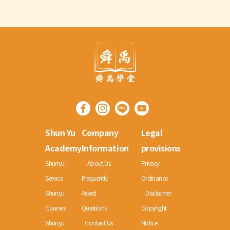
Shun Yu
Company
Legal
Academy
Information
provisions
Shunyu
About Us
Privacy
Service
Frequently
Ordinance
Shunyu
Asked
Disclaimer
Courses
Questions
Copyright
Shunyu
Contact Us
Notice