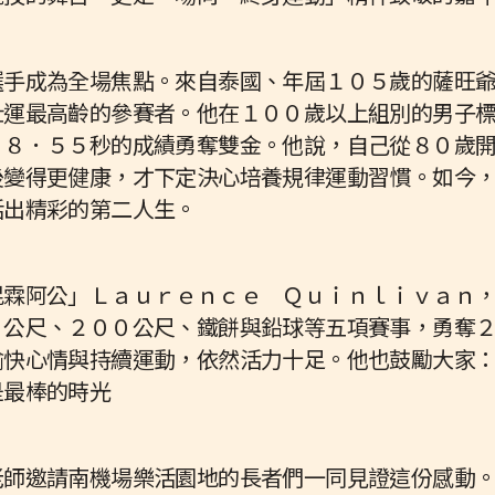
選手成為全場焦點。來自泰國、年屆１０５歲的薩旺
壯運最高齡的參賽者。他在１００歲以上組別的男子
３８．５５秒的成績勇奪雙金。他說，自己從８０歲
後變得更健康，才下定決心培養規律運動習慣。如今
活出精彩的第二人生。
昆霖阿公」Ｌａｕｒｅｎｃｅ Ｑｕｉｎｌｉｖａｎ
０公尺、２００公尺、鐵餅與鉛球等五項賽事，勇奪
愉快心情與持續運動，依然活力十足。他也鼓勵大家
是最棒的時光
老師邀請南機場樂活園地的長者們一同見證這份感動