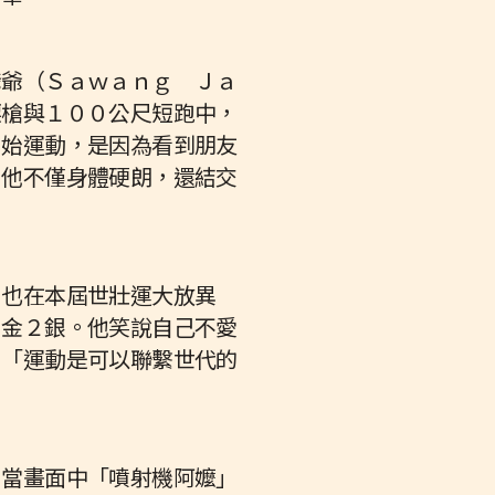
爺爺（Ｓａｗａｎｇ Ｊａ
標槍與１００公尺短跑中，
開始運動，是因為看到朋友
，他不僅身體硬朗，還結交
，也在本屆世壯運大放異
２金２銀。他笑說自己不愛
：「運動是可以聯繫世代的
。當畫面中「噴射機阿嬤」