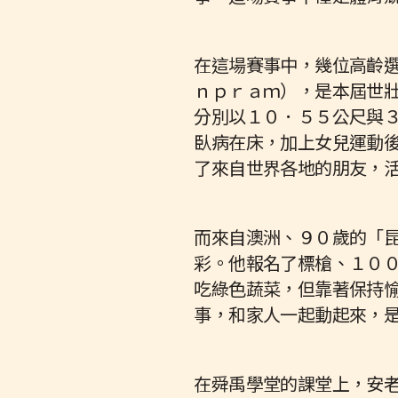
在這場賽事中，幾位高齡
ｎｐｒａｍ），是本屆世
分別以１０．５５公尺與
臥病在床，加上女兒運動
了來自世界各地的朋友，
而來自澳洲、９０歲的「
彩。他報名了標槍、１０
吃綠色蔬菜，但靠著保持
事，和家人一起動起來，
在舜禹學堂的課堂上，安