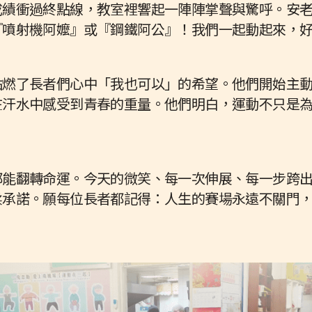
成績衝過終點線，教室裡響起一陣陣掌聲與驚呼。安
『噴射機阿嬤』或『鋼鐵阿公』！我們一起動起來，
點燃了長者們心中「我也可以」的希望。他們開始主
在汗水中感受到青春的重量。他們明白，運動不只是
都能翻轉命運。今天的微笑、每一次伸展、每一步跨
柔承諾。願每位長者都記得：人生的賽場永遠不關門