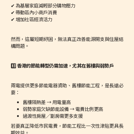
✔ 為基層家庭減輕部分購物壓力
✔ 帶動區內小商戶消費
✔ 增加社區經濟活力
然而，這屬短期紓困，無法真正改善能源開支與住屋結
構問題。
3️⃣ 香港的節能轉型仍需加速，尤其在舊樓與弱勢戶
兩電提供更多節能電器資助、舊樓節能工程，是長遠必
要：
舊樓隔熱差 → 用電量高
弱勢家庭欠缺節能設備 → 電費比例更高
過渡性房屋／劏房需更多支援
若要真正降低市民電費，節能工程比一次性津貼更具長
期效益。