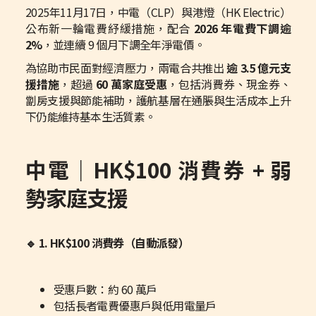
2025年11月17日，中電（CLP）與港燈（HK Electric）
公布新一輪電費紓緩措施，配合
2026 年電費下調逾
2%
，並連續 9 個月下調全年淨電價。
為協助市民面對經濟壓力，兩電合共推出
逾 3.5 億元支
援措施
，超過
60 萬家庭受惠
，包括消費券、現金券、
劏房支援與節能補助，護航基層在通脹與生活成本上升
下仍能維持基本生活質素。
中電｜HK$100 消費券 + 弱
勢家庭支援
🔹 1. HK$100 消費券（自動派發）
受惠戶數：約 60 萬戶
包括長者電費優惠戶與低用電量戶