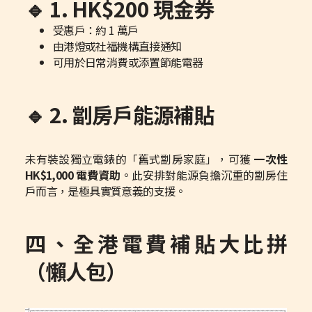
🔹 1. HK$200 現金券
受惠戶：約 1 萬戶
由港燈或社福機構直接通知
可用於日常消費或添置節能電器
🔹 2. 劏房戶能源補貼
未有裝設獨立電錶的「舊式劏房家庭」，可獲
一次性
HK$1,000 電費資助
。此安排對能源負擔沉重的劏房住
戶而言，是極具實質意義的支援。
四、全港電費補貼大比拼
（懶人包）