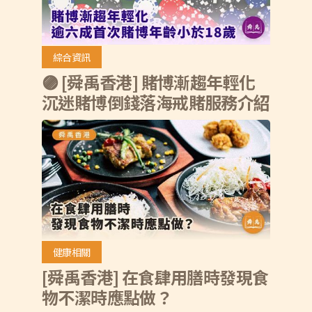
綜合資訊
🟣 [舜禹香港] 賭博漸趨年輕化
沉迷賭博倒錢落海戒賭服務介紹
健康相關
[舜禹香港] 在食肆用膳時發現食
物不潔時應點做？