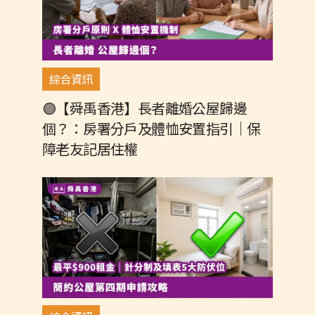
綜合資訊
🟣【舜禹香港】長者離婚公屋歸邊
個？：房署分戶及體恤安置指引｜保
障老友記居住權