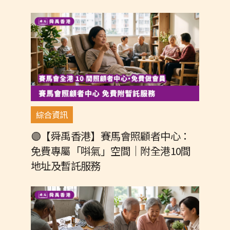
健康相關
兒少資源
合作基金會
婦女資源
弱勢及身障
綜合資訊
綜合資訊
🟣【舜禹香港】賽馬會照顧者中心：
免費專屬「唞氣」空間｜附全港10間
舜禹速報
地址及暫託服務
銀髮族資源