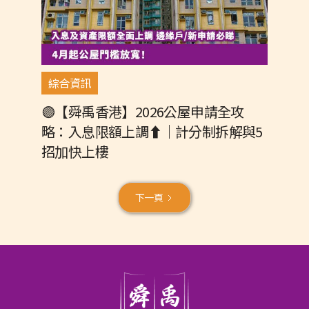
綜合資訊
🟣【舜禹香港】2026公屋申請全攻
略：入息限額上調⬆️｜計分制拆解與5
招加快上樓
下一頁