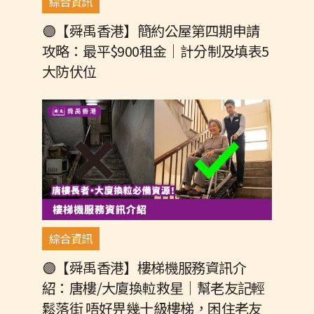
綜合資訊
🟣【舜禹香港】簡約公屋第四期申請
攻略：最平$900租金｜計分制及填表5
大防伏位
綜合資訊
🟣【舜禹香港】樓梯機服務資訊介
紹：唐樓/大廈換𨋢救星｜幫老友記輕
鬆落街 唔好畀幾十級樓梯，困住老友