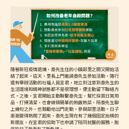
隨著新冠疫情退燒，秦先生住的小鎮鄰里之間又開始活
絡了起來。這天，里長上門邀請秦先生參加活動，隨行
還有舉辦活動的社福人員宜君，她立刻注意到秦先生的
生活環境和精神狀態都不是很理想，便主動留下聯絡方
式。之後，宜君開始主動聯繫秦先生，幫忙採買日常用
品、打掃清潔，也會做頓簡單的熱飯熱菜，陪秦先生聊
上幾句之外，也鼓勵他出門走動，參與鄰里活動。日子
漸漸變得熱鬧了起來，秦先生現在有了幾個固定抬槓的
新朋友，在宜君的協助下也申請了陪同就醫的服務，脫
序的日子漸漸有了新軌道。