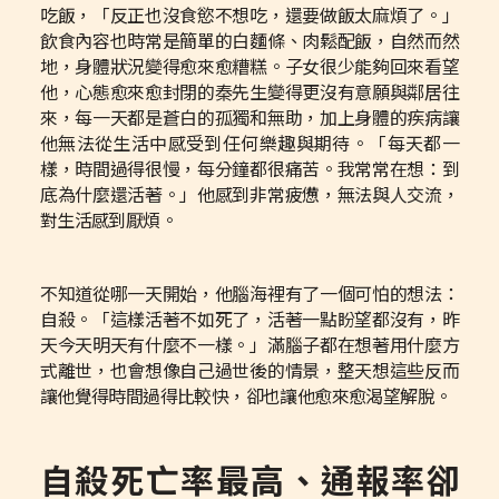
吃飯，「反正也沒食慾不想吃，還要做飯太麻煩了。」
飲食內容也時常是簡單的白麵條、肉鬆配飯，自然而然
地，身體狀況變得愈來愈糟糕。子女很少能夠回來看望
他，心態愈來愈封閉的秦先生變得更沒有意願與鄰居往
來，每一天都是蒼白的孤獨和無助，加上身體的疾病讓
他無法從生活中感受到任何樂趣與期待。「每天都一
樣，時間過得很慢，每分鐘都很痛苦。我常常在想：到
底為什麼還活著。」他感到非常疲憊，無法與人交流，
對生活感到厭煩。
不知道從哪一天開始，他腦海裡有了一個可怕的想法：
自殺。「這樣活著不如死了，活著一點盼望都沒有，昨
天今天明天有什麼不一樣。」滿腦子都在想著用什麼方
式離世，也會想像自己過世後的情景，整天想這些反而
讓他覺得時間過得比較快，卻也讓他愈來愈渴望解脫。
自殺死亡率最高、通報率卻