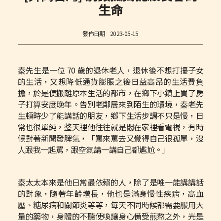
生命
發佈日期
2023-05-15
秦先生是一位 70 歲的退休老人，退休後不想打擾子女
的生活，又想降低通貨膨脹之後日益高昂的生活費負
擔，於是便搬離原本生活的都市，在鄉下小鎮上買了房
子打算安度晚年。告別老鄰居來到陌生的環境，秦老先
生頓時少了能講話的朋友，鄉下生活步調不只是慢，日
常也很單純，整天裡他往往就是悶在家裡看電視，有時
候對著新聞發脾氣，「罵來罵去又覺得自己很孤單，沒
人跟我一起罵，跟空氣講一講自己都尷尬。」
秦太太本來是他日常最依賴的人，除了是唯一能講講話
的對象，隨著年齡增長，他也是滿身慢性疾病，高血
壓、糖尿病和關節炎等等，每天不同時候都需要服用大
量的藥物，身體的不聽使喚讓身心備受煎熬之外，光是