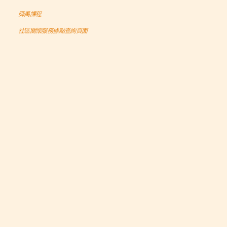
舜禹課程
社區關懷服務據點查詢頁面
綜合資訊
[舜禹台灣] 2020年機車報廢回