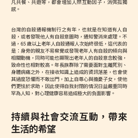
凡共餐、共遊等，都會增加人際互動因子，消弭孤獨
感。
台灣的自殺通報機制行之有年，也就是在知道有人自
殺，或者發現他人有自殺意圖時，通知警消來處理。不
過，65 歲以上老年人自殺通報人次始終很低，這代表的
是：身旁的親友不易察覺或發現老年人有自殺的傾向與
相關動機，同時可能也顯現出老年人的自殺意念較強，
致命性也相對較高。年長族群除了需要面對生離死別、
身體病痛之外，在接收知識上造成的資訊落差，也會使
其過度恐懼而不敢出門，加上自尊心與擔憂子女，使他
們更怯於求助，因此使得自我封閉的情況日益嚴重同時
罕為人知，對心理健康容易造成極大的負面影響。
持續與社會交流互動，帶來
生活的希望