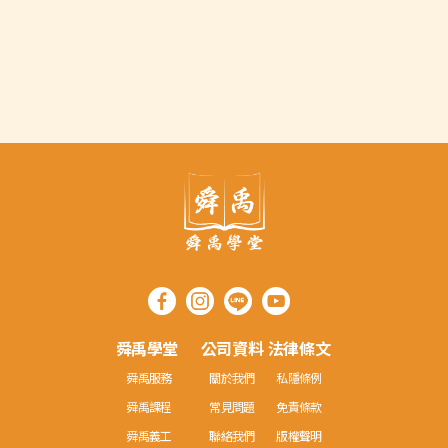
兒少資源
🟠 [舜禹台灣] 兒童確診了 ? 家長
可以這樣做 !
舜禹學堂
公司資料
法律條文
舜禹服務
關於我們
私隱條例
舜禹課程
常見問題
免責條款
舜禹義工
聯絡我們
版權聲明