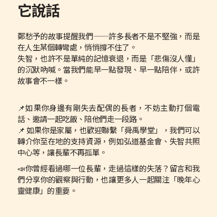
它說話
鄭愁予的故事提醒我們——許多長者不是不堅強，而是
在人生某個轉彎處，悄悄撐不住了。
失智，也許不是單純的記憶衰退，而是「悲傷沒人懂」
的沉默吶喊。當我們能早一點發現、早一點陪伴，或許
故事會不一樣。
📌如果你身邊有剛失去配偶的長者，不妨主動打個電
話、邀請一起吃飯、陪他們走一段路。
📌 如果你是家屬，也歡迎聯繫「舜禹學堂」，我們可以
轉介你至在地的支持資源，例如弘道基金會、失智共照
中心等，讓長輩不再孤單。
📣你曾經看過哪一位長輩，走過這樣的失落？留言和我
們分享你的觀察與行動，也讓更多人一起關注「晚年心
靈健康」的重要。