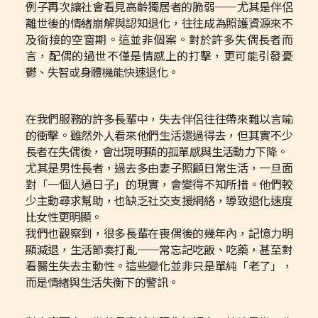
例子再次讓社會看見高齡獨居者的脆弱——尤其是伴侶
離世後的情緒崩解與認知退化，往往成為照護資源來不
及銜接的空窗期。這並非個案。對於許多失偶長者而
言，配偶的過世不僅是情感上的打擊，更可能引發憂
鬱、失智或身體機能快速退化。
在我們服務的許多長輩中，失去伴侶往往帶來難以言喻
的衝擊。雖然外人看來他們生活還過得去，但其實不少
長者在失偶後，會出現明顯的孤單感與生活動力下降。
尤其是男性長者，過去多由妻子照顧日常生活，一旦面
對「一個人過日子」的現實，會變得不知所措。他們較
少主動尋求幫助，也缺乏社交支援網絡，導致退化速度
比女性更明顯。
我們也觀察到，很多長輩在喪偶後的幾年內，記憶力明
顯減退，生活節奏打亂——常忘記吃飯、吃藥，甚至對
看醫生失去主動性。這些變化並非只是單純「老了」，
而是情緒與生活失衡下的警訊。