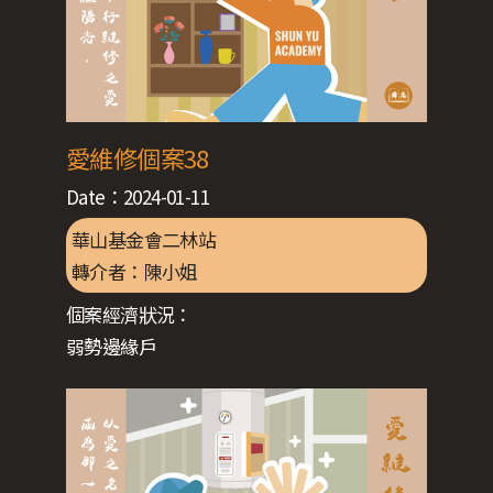
愛維修個案38
Date：
2024-01-11
華山基金會二林站
轉介者：
陳小姐
個案經濟狀況：
弱勢邊緣戶