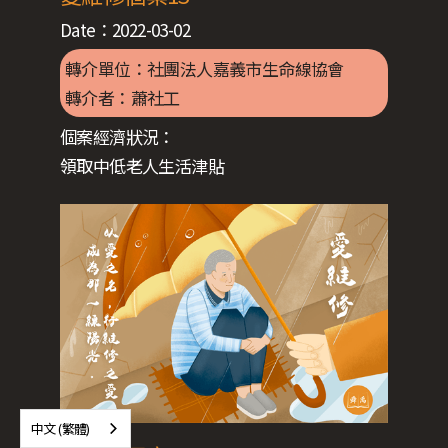
Date：
2022-03-02
轉介單位：社團法人嘉義市生命線協會
轉介者：
蕭社工
個案經濟狀況：
領取中低老人生活津貼
中文 (繁體)