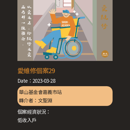
愛維修個案29
Date：
2023-03-28
華山基金會嘉義市站
轉介者：
文聖淵
個案經濟狀況：
低收入戶