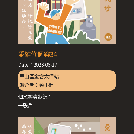
愛維修個案34
Date：
2023-06-17
華山基金會太保站
轉介者：
蔡小姐
個案經濟狀況：
一般戶