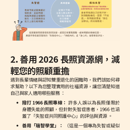
2. 善用 2026 長照資源網，減
輕您的照顧重擔
遇到長輩情緒與認知雙重退化的困難時，我們該如何尋
求幫助？以下為您整理實用的社福資源，讓您清楚知道
自己與家人適用哪些服務 ：
撥打 1966 長照專線：
許多人誤以為長照僅限於
身體失能的照顧，但針對失智症患者，1966 也涵
蓋了「失智症共同照護中心」的評估與資源 。
善用「瑞智學堂」：
（這是一個專為失智或疑似