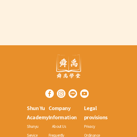
🟠 [Sunyu Taiwan] Minors
experiencing sexual assault
Beware of acquaintances,
what can be done?
Shun Yu
Company
Legal
Academy
Information
provisions
Shunyu
About Us
Privacy
Service
Frequently
Ordinance