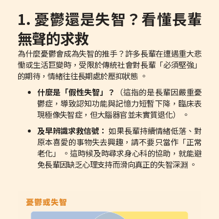
1. 憂鬱還是失智？看懂長輩
無聲的求救
為什麼憂鬱會成為失智的推手？許多長輩在遭遇重大悲
慟或生活巨變時，受限於傳統社會對長輩「必須堅強」
的期待，情緒往往長期處於壓抑狀態 。
什麼是「假性失智」？
（這指的是長輩因嚴重憂
鬱症，導致認知功能與記憶力短暫下降，臨床表
現極像失智症，但大腦器官並未實質退化） 。
及早辨識求救信號：
如果長輩持續情緒低落、對
原本喜愛的事物失去興趣，請不要只當作「正常
老化」 。這時候及時尋求身心科的協助，就能避
免長輩因缺乏心理支持而滑向真正的失智深淵 。