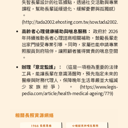
失智長輩設計的社區據點，透過社交活動與專業
課程，幫助長輩延緩退化、緩解憂鬱與孤獨感）
。
(http://tada2002.ehosting.com.tw/sow.tada2002.org.
高齡者心理健康補助與喘息服務：
政府於 2026
年持續推動長者心理諮商相關補助，鼓勵長輩走
出家門接受專業引導 。同時，家屬也能申請專業
照服員到府陪伴，讓照顧者獲得寶貴的喘息空間
。
辦理「意定監護」：
（這是一項極為重要的法律
工具，能讓長輩在意識清醒時，預先指定未來的
醫療與財務代理人，保障晚年生活尊嚴並大幅減
少家族紛爭） 。 (https://www.legis-
pedia.com/article/health-medical-ageing/779)