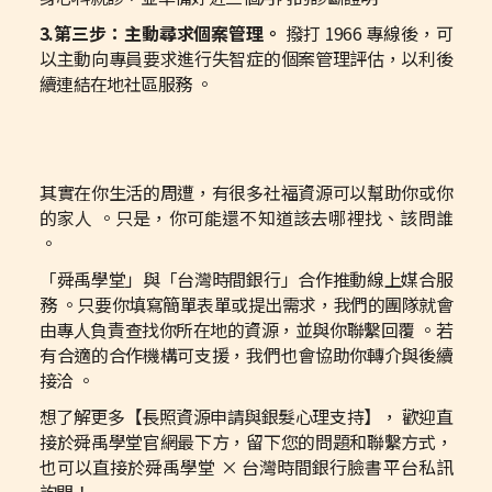
3.第三步：主動尋求個案管理。
撥打 1966 專線後，可
以主動向專員要求進行失智症的個案管理評估，以利後
續連結在地社區服務 。
其實在你生活的周遭，有很多社福資源可以幫助你或你
的家人 。只是，你可能還不知道該去哪裡找、該問誰
。
「舜禹學堂」與「台灣時間銀行」合作推動線上媒合服
務 。只要你填寫簡單表單或提出需求，我們的團隊就會
由專人負責查找你所在地的資源，並與你聯繫回覆 。若
有合適的合作機構可支援，我們也會協助你轉介與後續
接洽 。
想了解更多【長照資源申請與銀髮心理支持】， 歡迎直
接於舜禹學堂官網最下方，留下您的問題和聯繫方式，
也可以直接於舜禹學堂 × 台灣時間銀行臉書平台私訊
詢問！