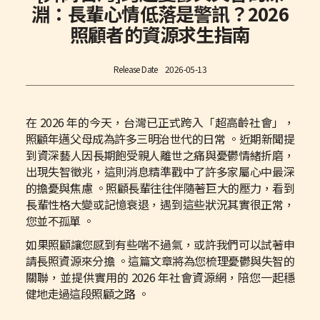
淵：長輩心情低落是警訊？2026
照顧者的資源求生指南
Release Date
2026-05-13
在 2026 年的今天，台灣已正式跨入「超高齡社會」，
照顧年邁父母成為許多三明治世代的日常 。近期新聞提
到資深藝人因長期飽受親人離世之痛與憂鬱情緒折磨，
出現失智徵兆，這則消息精準戳中了許多家屬心中最深
的擔憂與焦慮 。照顧長輩往往伴隨著巨大的壓力，看到
長輩性格大變或記憶衰退，遇到這些狀況其實很正常，
您並不孤單 。
如果照顧讓您感到有些喘不過氣，或許我們可以試著申
請長照資源來分擔 。這篇文章將為您梳理憂鬱與失智的
關聯，並提供實用的 2026 年社會資源網，陪您一起穩
健地走過這段照顧之路 。