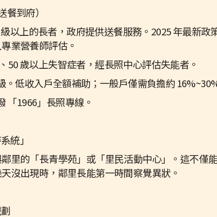
務（送餐到府）
2 級以上的長者，政府提供送餐服務。2025 年最新
入專業營養師評估。
老人、50 歲以上失智症者，經長照中心評估失能者。
級。低收入戶全額補助；一般戶僅需負擔約 16%~30
 「1966」長照專線。
持系統」
與鄰里的「長青學苑」或「里民活動中心」。這不僅
幾天沒出現時，鄰里長能第一時間察覺異狀。
規劃