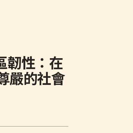
區韌性：在
尊嚴的社會