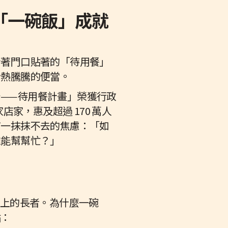
「一碗飯」成就
看著門口貼著的「待用餐」
份熱騰騰的便當。
——待用餐計畫」榮獲行政
店家，惠及超過 170 萬人
有一抹抹不去的焦慮：「如
誰能幫幫忙？」
歲以上的長者。為什麼一碗
點：