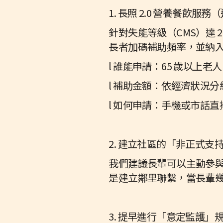
1. 長照 2.0 營養餐飲服
針對失能等級（CMS）達 
長者加碼補助頻率，並納
l 誰能申請：65 歲以上
l 補助金額：依經濟狀況分
l 如何申請：手機或市話直撥
2. 建立社區的「非正式支
我們建議長輩可以主動參
是建立鄰里聯繫，當長輩
3. 提早進行「意定監護」