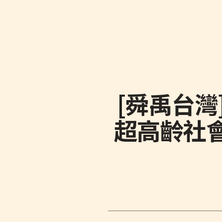
[舜禹台
超高齡社