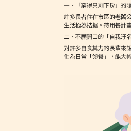
一、「窮得只剩下房」的
許多長者住在市區的老舊
生活極為拮据。待用餐計
二、不願開口的「自我汙
對許多自食其力的長輩來
化為日常「領餐」，能大