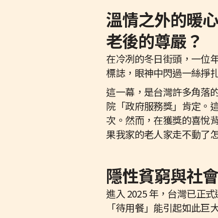
溫情之外的暖
老後的尊嚴？
在冷冽的冬日街頭，一位
標誌，眼神中閃過一絲掙
這一幕，是台灣許多角落
院「政府服務獎」肯定。這項計
次。然而，在獲獎的喜悅
果我家的老人家走不動了
隱性貧窮與社
進入 2025 年，台灣已
「待用餐」能引起如此巨