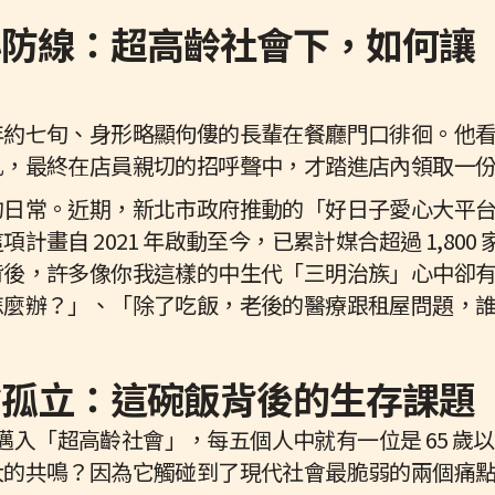
心防線：超高齡社會下，如何讓
年約七旬、身形略顯佝僂的長輩在餐廳門口徘徊。他
扎，最終在店員親切的招呼聲中，才踏進店內領取一
的日常。近期，新北市政府推動的「好日子愛心大平台
畫自 2021 年啟動至今，已累計媒合超過 1,800 家
背後，許多像你我這樣的中生代「三明治族」心中卻
怎麼辦？」、「除了吃飯，老後的醫療跟租屋問題，
會孤立：這碗飯背後的生存課題
正式邁入「超高齡社會」，每五個人中就有一位是 65 
大的共鳴？因為它觸碰到了現代社會最脆弱的兩個痛