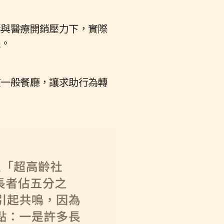
膨與醫療開銷壓力下，實際
線。
在一般餐廳，讓求助行為轉