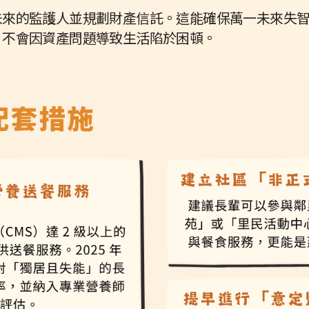
未來的監護人並規劃財產信託。這能確保萬一未來失
，不會因資產問題導致生活陷於困頓。