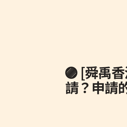
🟣 [舜
請？申請