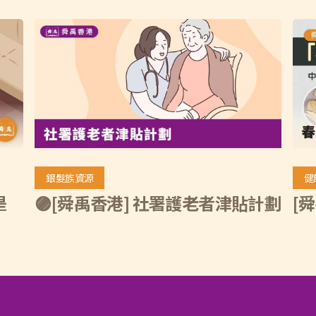
銀髮族資源
健
是
🟣[舜禹香港] 社署護老者津貼計劃
[