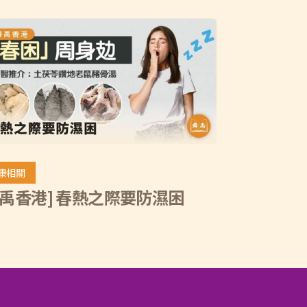
康相關
舜禹香港] 春熱之際要防濕困