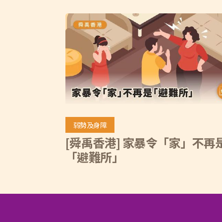
弱勢及身障
[舜禹香港] 家暴令「家」不再
「避難所」