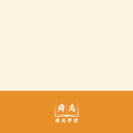
兒少資源
[舜禹台灣]【父母失和，竟釀人
倫悲劇】基隆五歲童遭親父悶
死，誰來守護孩子的命？