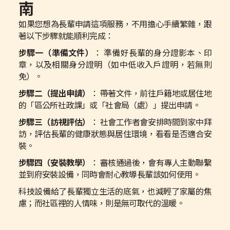
南
如果您想為長輩申請這項服務，不用擔心手續繁雜，跟
著以下步驟就能順利完成：
步驟一（準備文件）
： 準備好長輩的身分證影本、印
章，以及相關身分證明（如中低收入戶證明，若無則
免）。
步驟二（提出申請）
： 帶著文件，前往戶籍地或居住地
的「區公所社政課」或「社會局（處）」提出申請。
步驟三（訪視評估）
： 社會工作者會安排時間到家中拜
訪，評估長輩的健康狀態與居住環境，看看是否適合安
裝。
步驟四（安裝教學）
： 審核通過後，會有專人主動聯繫
並到府安裝設備，同時會耐心教導長輩該如何使用。
科技設備給了長輩獨立生活的底氣，也減輕了家屬的焦
慮；而社區裡的人情味，則是無可取代的溫暖。