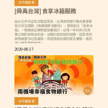
合作基金會
[舜禹台灣] 食享冰箱服務
由台北市中正區忠勤里里長、台灣食物銀行聯合會理事
長方荷生開辦 《南機場樂活園地》，發想創立「食享冰
箱」。根據食品藥物管理署統計，台灣一年約有3百多
萬公噸的食物沒吃過、沒開封過就放到過期，這麼多的
食物被當作垃圾處理，希望透過這樣的理念實施，進而
減少被丟棄的食物。
2020-08-17
合作基金會