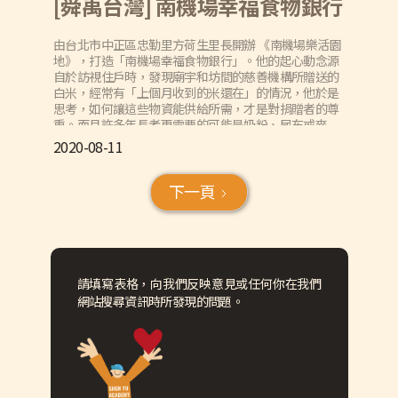
[舜禹台灣] 南機場幸福食物銀行
由台北市中正區忠勤里方荷生里長開辦 《南機場樂活園
地》，打造「南機場幸福食物銀行」。他的起心動念源
自於訪視住戶時，發現廟宇和坊間的慈善機構所贈送的
白米，經常有「上個月收到的米還在」的情況，他於是
思考，如何讓這些物資能供給所需，才是對捐贈者的尊
重。而且許多年長者更需要的可能是奶粉、尿布或麥
片，進而成立一個小型的福利社。
2020-08-11
下一頁
請填寫表格，向我們反映意見或任何你在我們
網站搜尋資訊時所發現的問題。