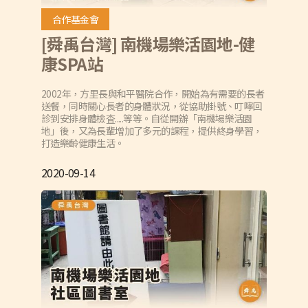
合作基金會
[舜禹台灣] 南機場樂活園地-健
康SPA站
2002年，方里長與和平醫院合作，開始為有需要的長者
送餐，同時關心長者的身體狀況，從協助掛號、叮嚀回
診到安排身體檢査.....等等。自從開辦「南機場樂活園
地」後，又為長輩增加了多元的課程，提供終身學習，
打造樂齡健康生活。
2020-09-14