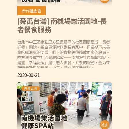
合作基金會
[舜禹台灣] 南機場樂活園地-長
者餐食服務
台北市中正區忠勤里方里長最早的社區關懷是從「長者
送餐」開始，親自買便當送到長者家中，但長期下來長
輩吃膩油膩的便當，剩下的食物往往造成更多的浪費。
故方里長成立社區發展協會——南機場社區關懷據點，
建置「幸福廚房」提供老人供餐、共餐的服務，全力來
照顧忠勤里的長者、小孩、婦女與弱勢族群。
2020-09-21