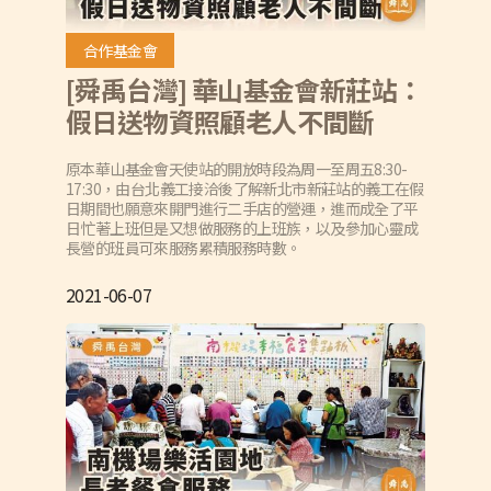
合作基金會
[舜禹台灣] 華山基金會新莊站：
假日送物資照顧老人不間斷
原本華山基金會天使站的開放時段為周一至周五8:30-
17:30，由台北義工接洽後了解新北市新莊站的義工在假
日期間也願意來開門進行二手店的營運，進而成全了平
日忙著上班但是又想做服務的上班族，以及參加心靈成
長營的班員可來服務累積服務時數。
2021-06-07