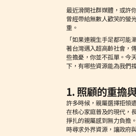
最近滑開社群媒體，或許
曾經帶給無數人歡笑的螢
重。
「如果連親生手足都可能
著台灣邁入超高齡社會，
些擔憂，你並不孤單。今
下，有哪些資源能為我們
1. 照顧的重
許多時候，親屬選擇拒領
在核心家庭普及的現代，
掙扎的親屬感到無力負擔。
時尋求外界資源，讓政府