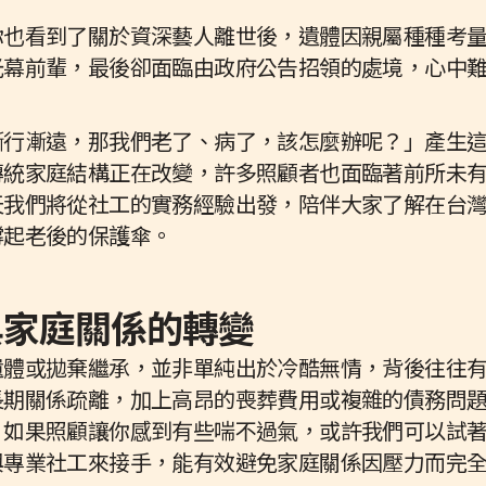
你也看到了關於資深藝人離世後，遺體因親屬種種考
光幕前輩，最後卻面臨由政府公告招領的處境，心中
漸行漸遠，那我們老了、病了，該怎麼辦呢？」產生
傳統家庭結構正在改變，許多照顧者也面臨著前所未
天我們將從社工的實務經驗出發，陪伴大家了解在台
撐起老後的保護傘。
擔與家庭關係的轉變
遺體或拋棄繼承，並非單純出於冷酷無情，背後往往
長期關係疏離，加上高昂的喪葬費用或複雜的債務問
如果照顧讓你感到有些喘不過氣，或許我們可以試著
與專業社工來接手，能有效避免家庭關係因壓力而完