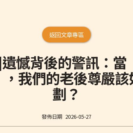
返回文章專區
灣]遺憾背後的警訊：當
」，我們的老後尊嚴該
劃？
發佈日期
2026-05-27