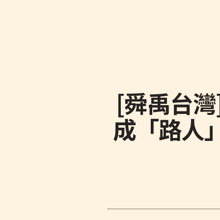
[舜禹台
成「路人