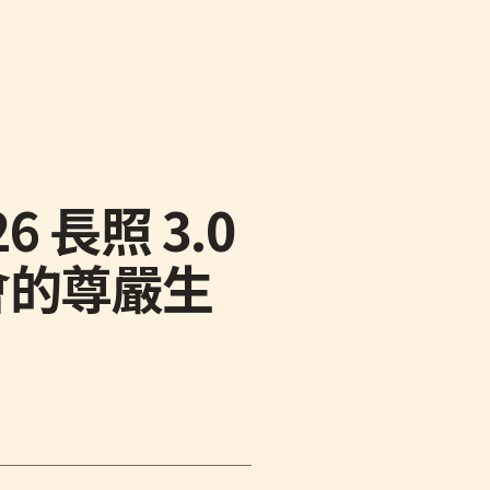
 長照 3.0
會的尊嚴生