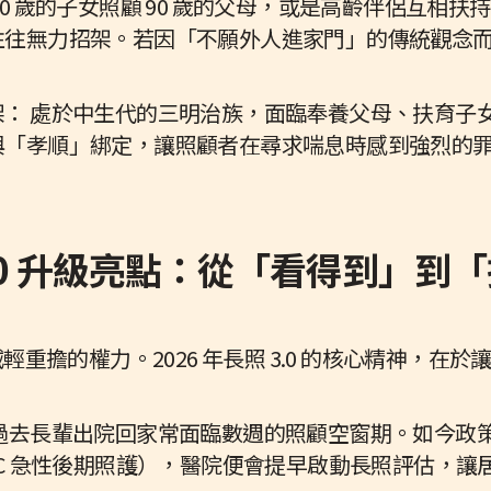
70 歲的子女照顧 90 歲的父母，或是高齡伴侶互相
往往無力招架。若因「不願外人進家門」的傳統觀念
。
架： 處於中生代的三明治族，面臨奉養父母、扶育子
與「孝順」綁定，讓照顧者在尋求喘息時感到強烈的
長照 3.0 升級亮點：從「看得到」
重擔的權力。2026 年長照 3.0 的核心精神，在
 過去長輩出院回家常面臨數週的照顧空窗期。如今政
AC 急性後期照護），醫院便會提早啟動長照評估，