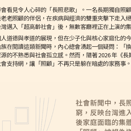
時會看見令人心碎的「長照悲歌」。一名長期獨自照
是老老照顧的伴侶，在疾病與經濟的雙重夾擊下走入
台灣邁入「超高齡社會」後，無數客廳裡正在上演的
個人道德與孝道的展現，但在少子化與核心家庭化的
治族在閱讀這類新聞時，內心總會湧起一個疑問：「
的不熟悉與社會孤立感。然而，隨著 2026 年《長期
社會支持網，讓「照顧」不再只是躲在暗處的家務事