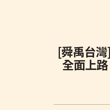
[舜禹台灣]
全面上路