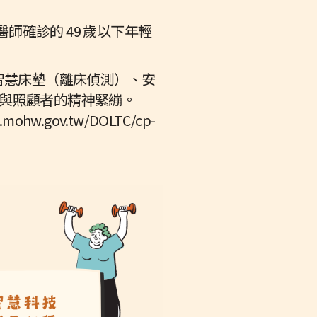
師確診的 49 歲以下年輕
智慧床墊（離床偵測）、安
險與照顧者的精神緊繃。
w.gov.tw/DOLTC/cp-