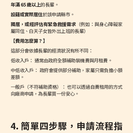
年滿 65 歲以上
的長輩。
設籍或實際居住
於該申請縣市。
獨居，或經評估有緊急救援需求
（例如：與身心障礙家
屬同住、白天子女皆外出上班的長輩）
【費用怎麼算？】
這部分會依據長輩的經濟狀況有所不同：
低收入戶： 通常由政府全額補助裝機費與月租費。
中低收入戶： 政府會提供部分補助，家屬只需負擔小額
差額。
一般戶（不符補助資格）： 也可以透過自費租用的方式
向廠商申請，為長輩買一份安心。
4. 簡單四步驟，申請流程指