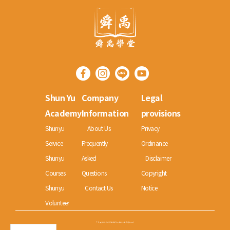
Shun Yu
Company
Legal
Academy
Information
provisions
Shunyu
About Us
Privacy
Service
Frequently
Ordinance
Shunyu
Asked
Disclaimer
Courses
Questions
Copyright
Shunyu
Contact Us
Notice
Volunteer
© Copyright 2022 Shun Yu Charitable Foundation Limited All rights reserved.