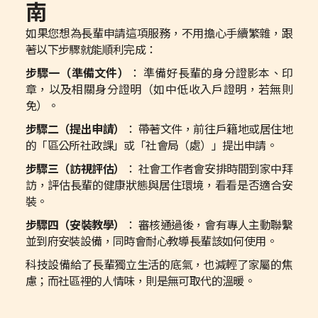
南
如果您想為長輩申請這項服務，不用擔心手續繁雜，跟
著以下步驟就能順利完成：
步驟一（準備文件）
： 準備好長輩的身分證影本、印
章，以及相關身分證明（如中低收入戶證明，若無則
免）。
步驟二（提出申請）
： 帶著文件，前往戶籍地或居住地
的「區公所社政課」或「社會局（處）」提出申請。
步驟三（訪視評估）
： 社會工作者會安排時間到家中拜
訪，評估長輩的健康狀態與居住環境，看看是否適合安
裝。
步驟四（安裝教學）
： 審核通過後，會有專人主動聯繫
並到府安裝設備，同時會耐心教導長輩該如何使用。
科技設備給了長輩獨立生活的底氣，也減輕了家屬的焦
慮；而社區裡的人情味，則是無可取代的溫暖。